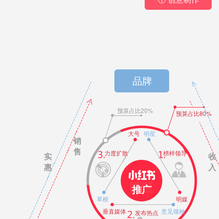
品牌
预算占比20%
预算占比80%
大号
明星
销
售
力度扩散
榜样领导
实
收
惠
入
推广
草根
明媒
垂直媒体
意见领袖
发布热点