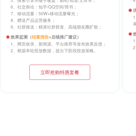
5、搜索引擎关键字覆盖：贴吧/知道/文库等；
6、社交舆论：知乎/QQ空间/简书；
7、移动流量：50W+移动流量曝光；
8、赠送产品运营服务；
9、社群推送：精准社群群发、高端朋友圈扩散；
效果监测（
结案报告
+后续推广建议）
1、网页收录、新闻源、平台推荐等发布效果反馈；
2、根据本轮投放数据，提出下阶段投放策略。
立即抢购特惠套餐