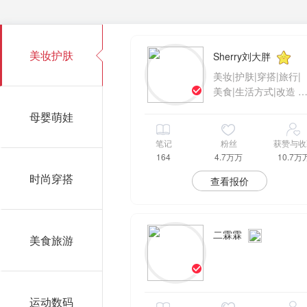
美妆护肤
Sherry刘大胖
美妆|护肤|穿搭|旅行|
美食|生活方式|改造 s
erryly1009@163.com
母婴萌娃
笔记
粉丝
获赞与收
164
4.7万万
10.7万
时尚穿搭
查看报价
二霖霖
美食旅游
运动数码