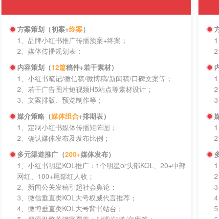
方案策划（初案+
终案
）
1、品牌小红书推广传播预案+终案；
2、媒体传播规划表；
内容策划（
12篇
稿件+若干素材）
1、小红书笔记/微信稿/微博稿/新闻稿/口碑文案等；
2、若干广告图片短视频H5站点等素材设计；
3、文案排版、预览制作等；
媒介策略（
媒体组合
+排期表）
1、定制小红书媒体传播矩阵图；
2、确认媒体发布及发布比例；
多元渠道推广（
200+
媒体发布）
1、小红书明星KOL推广：1个明星or头部KOL、20+中部
网红、100+尾部红人收；
2、新闻公关发稿引起社会舆论；
3、微信垂直类KOL大号权威代言推荐；
4、微博垂直类KOL大号背书站台；