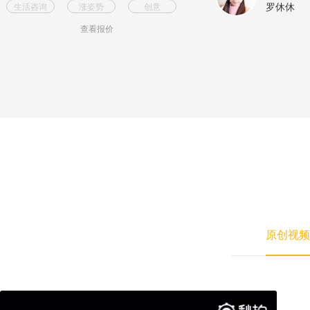
罗休休
生活咨询
涨姿势
创意
明的伙伴们。
查看报价
原创视频